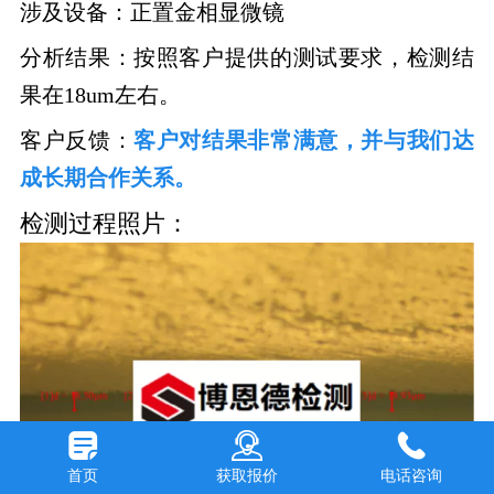
涉及设备：正置金相显微镜
分析结果：按照客户提供的测试要求，检测结
果在18um左右。
客户反馈：
客户对结果非常满意，并与我们达
成长期合作关系。
检测过程照片：
首页
获取报价
电话咨询