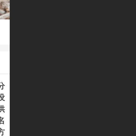
分
设
供
名
方