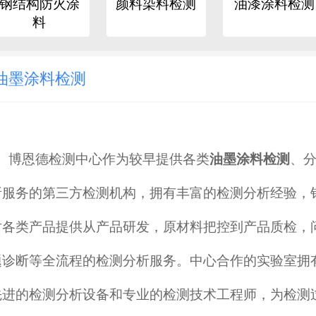
钢结构防火涂
颜料染料检测
油漆涂料检测
料
油墨涂料检测
博恩德检测中心作为较早提供各类
油墨涂料检测
、
析服务的第三方检测机构，拥有丰富的检测分析经验，
对各类产品提供从产品研发，原材料把控到产品质检，
题诊断等全流程的检测分析服务。中心合作的实验室拥
先进的检测分析设备和专业的检测技术工程师，为检测