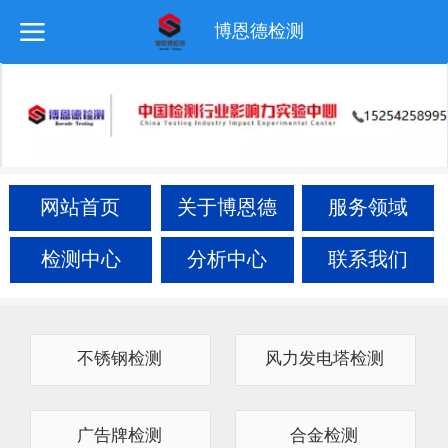
博恩德检测
网站首页
关于博恩德
服务领域
检测中心
分析中心
联系我们
不锈钢检测
风力发电塔检测
广告牌检测
合金检测